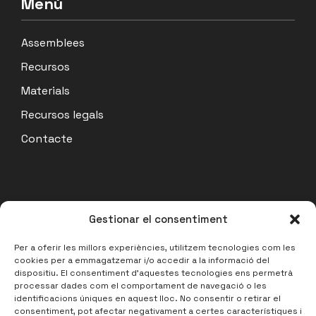
Menú
Assemblees
Recursos
Materials
Recursos legals
Contacte
Actualitat
Gestionar el consentiment
Acta Assemblea Coordinadora 07/07/26
Per a oferir les millors experiències, utilitzem tecnologies com les
cookies per a emmagatzemar i/o accedir a la informació del
14 julio, 2026
dispositiu. El consentiment d'aquestes tecnologies ens permetrà
processar dades com el comportament de navegació o les
Acta Assemblea de Barris 17/06/2026
identificacions úniques en aquest lloc. No consentir o retirar el
27 junio, 2026
consentiment, pot afectar negativament a certes característiques i