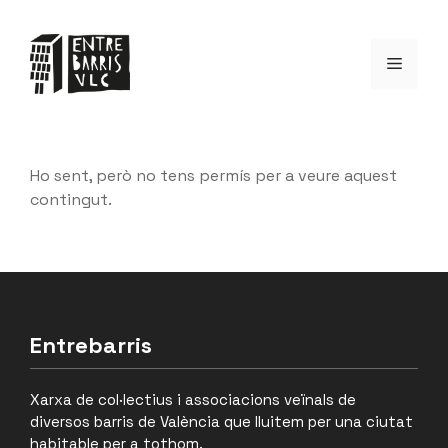
Saltar
al
Menú
contenido
Ho sent, però no tens permís per a veure aquest
contingut.
Entrebarris
Xarxa de col·lectius i associacions veïnals de
diversos barris de València que lluitem per una ciutat
habitable per a tothom.