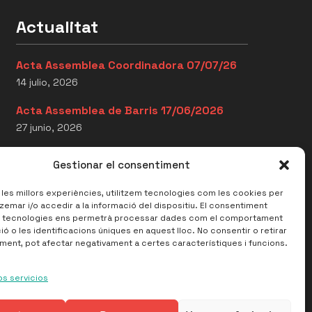
Actualitat
Acta Assemblea Coordinadora 07/07/26
14 julio, 2026
Acta Assemblea de Barris 17/06/2026
27 junio, 2026
Acta Assemblea Coordinadora
Gestionar el consentiment
16/06/2026
27 junio, 2026
r les millors experiències, utilitzem tecnologies com les cookies per
mar i/o accedir a la informació del dispositiu. El consentiment
 tecnologies ens permetrà processar dades com el comportament
ó o les identificacions úniques en aquest lloc. No consentir o retirar
ment, pot afectar negativament a certes característiques i funcions.
Avís legal
Política de privacitat
Política de Cookies
os servicios