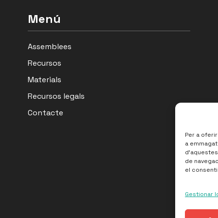
Menú
Assemblees
Recursos
Materials
Recursos legals
Contacte
Per a oferi
a emmagatze
d'aquestes
de navegaci
el consenti
Gestionar l