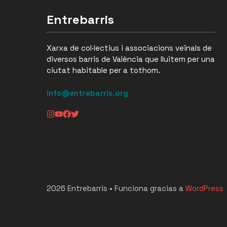
Entrebarris
Xarxa de col·lectius i associacions veïnals de
diversos barris de València que lluitem per una
ciutat habitable per a tothom.
info@entrebarris.org
2026 Entrebarris • Funciona gracias a
WordPress