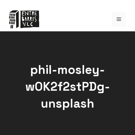
Saltar
al
Menú
contenido
phil-mosley-
wOK2f2stPDg-
unsplash