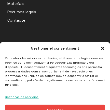
Materials
Recursos legals
Contacte
Actualitat
Gestionar el consentiment
Acta Assemblea Coordinadora 07/07/26
Per a oferir les millors experiències, utilitzem tecnologies com les
cookies per a emmagatzemar i/o accedir a la informació del
14 julio, 2026
dispositiu. El consentiment d'aquestes tecnologies ens permetrà
processar dades com el comportament de navegació o les
Acta Assemblea de Barris 17/06/2026
identificacions úniques en aquest lloc. No consentir o retirar el
27 junio, 2026
consentiment, pot afectar negativament a certes característiques i
funcions.
Acta Assemblea Coordinadora 16/06/2026
27 junio, 2026
Gestionar los servicios