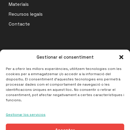
Materials
Recursos legals
Contacte
Actualitat
Gestionar el consentiment
Acta Assemblea Coordinadora 07/07/26
Per a oferir les millors experiències, utilitzem tecnologies com les
cookies per a emmagatzemar i/o accedir a la informació del
14 julio, 2026
dispositiu. El consentiment d'aquestes tecnologies ens permetrà
processar dades com el comportament de navegació o les
Acta Assemblea de Barris 17/06/2026
identificacions úniques en aquest lloc. No consentir o retirar el
27 junio, 2026
consentiment, pot afectar negativament a certes característiques i
funcions.
Acta Assemblea Coordinadora 16/06/2026
27 junio, 2026
Gestionar los servicios