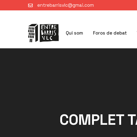
Saltar
entrebarrisvlc@gmai.com
al
contenido
Qui som
Foros de debat
COMPLET T