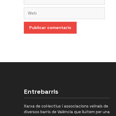
electrónico
Web
Entrebarris
Xarxa de col·lectius i associacions veïnals de
diversos barris de València que lluitem per una