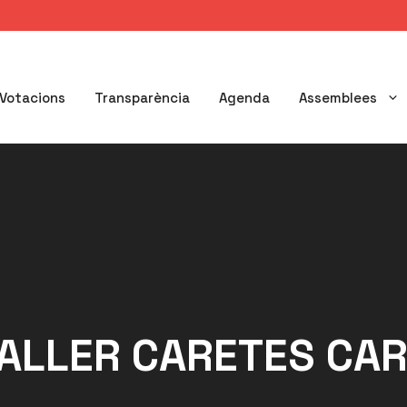
Votacions
Transparència
Agenda
Assemblees
ALLER CARETES CA