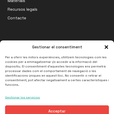
Materials
Recursos legals
Contacte
Actualitat
Gestionar el consentiment
Acta Assemblea Coordinadora 07/07/26
Per a oferir les millors experiències, utilitzem tecnologies com les
cookies per a emmagatzemar i/o accedir a la informació del
14 julio, 2026
dispositiu. El consentiment d'aquestes tecnologies ens permetrà
processar dades com el comportament de navegació o les
Acta Assemblea de Barris 17/06/2026
identificacions úniques en aquest lloc. No consentir o retirar el
27 junio, 2026
consentiment, pot afectar negativament a certes característiques i
funcions.
Acta Assemblea Coordinadora 16/06/2026
27 junio, 2026
Gestionar los servicios
Acceptar