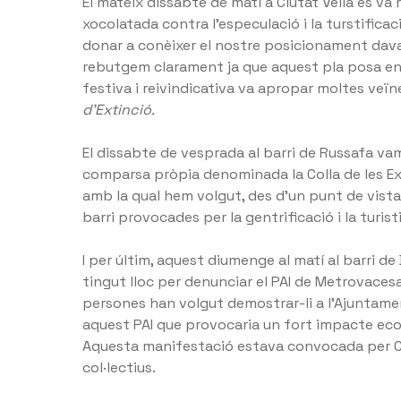
El mateix dissabte de matí a Ciutat Vella es va 
xocolatada contra l’especulació i la turstificac
donar a conèixer el nostre posicionament dav
rebutgem clarament ja que aquest pla posa en p
festiva i reivindicativa va apropar moltes veïn
d’Extinció.
El dissabte de vesprada al barri de Russafa va
comparsa pròpia denominada la Colla de les Exp
amb la qual hem volgut, des d’un punt de vista l
barri provocades per la gentrificació i la turis
I per últim, aquest diumenge al matí al barri 
tingut lloc per denunciar el PAI de Metrovaces
persones han volgut demostrar-li a l’Ajuntam
aquest PAI que provocaria un fort impacte eco
Aquesta manifestació estava convocada per Cu
col·lectius.