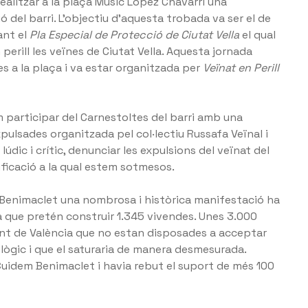
realitzar a la plaça Músic López Chavarri una
ió del barri. L’objectiu d’aquesta trobada va ser el de
ant el
Pla Especial de Protecció de Ciutat Vella
el qual
erill les veïnes de Ciutat Vella. Aquesta jornada
es a la plaça i va estar organitzada per
Veïnat en Perill
m participar del Carnestoltes del barri amb una
ulsades organitzada pel col·lectiu Russafa Veïnal i
údic i crític, denunciar les expulsions del veïnat del
tificació a la qual estem sotmesos.
de Benimaclet una nombrosa i històrica manifestació ha
a que pretén construir 1.345 vivendes. Unes 3.000
ent de València que no estan disposades a acceptar
lògic i que el saturaria de manera desmesurada.
idem Benimaclet i havia rebut el suport de més 100