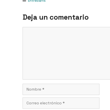
Categorías
Entrebarris
Deja un comentario
Comentario
Nombre
Correo
electrónico