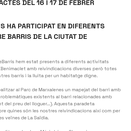
ACTES DEL 16 I 17 DE FEBRER
S HA PARTICIPAT EN DIFERENTS
E BARRIS DE LA CIUTAT DE
eBarris hem estat presents a diferents activitats
 i Benimaclet amb reivindicacions diverses però totes
res barris i la lluita per un habitatge digne.
realitzar al Parc de Marxalenes un mapejat del barri amb
 problemàtiques existents al barri relacionades amb
nt del preu del lloguer…). Aquesta paradeta
bre quines són les nostres reivindicacions així com per
es veïnes de La Saïdia.