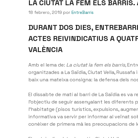
LA CIUTAT LA FEM ELS BARRIS. 
18 febrero, 2019
por
EntreBarris
DURANT DOS DIES, ENTREBARRI
ACTES REIVINDICATIUS A QUATR
VALÈNCIA
Amb el lema de:
La ciutat la fem els barris,
Entr
organitzades a La Saïdia, Ciutat Vella, Russafa
baix una mateixa consigna: la defensa dels nost
El dissabte de matí al barri de La Saïdia es va 
l’objectiu de seguir assenyalant les diferents
l’habitatge (pisos turístics, expulsions, augme
informativa va servir per informar al veïnat so
conèixer de primera mà les preocupacions de l