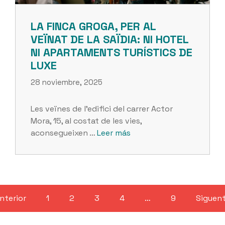
LA FINCA GROGA, PER AL
VEÏNAT DE LA SAÏDIA: NI HOTEL
NI APARTAMENTS TURÍSTICS DE
LUXE
28 noviembre, 2025
Les veïnes de l’edifici del carrer Actor
Mora, 15, al costat de les vies,
aconsegueixen …
Leer más
nterior
1
2
3
4
…
9
Siguen