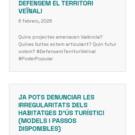
DEFENSEM EL TERRITORI
VEÏNAL!
6 febrero, 2026
Quins projectes amenacen València?
Quines lluites estem articulant? Quin futur
volem? #DefensemTerritoriVeïnal
#PoderPopular
JA POTS DENUNCIAR LES
IRREGULARITATS DELS
HABITATGES D’ÚS TURÍSTIC!
(MODELS I PASSOS
DISPONIBLES)