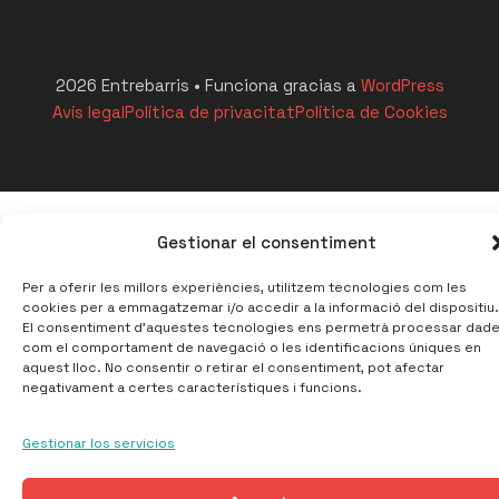
2026 Entrebarris • Funciona gracias a
WordPress
Avís legal
Política de privacitat
Política de Cookies
Gestionar el consentiment
Per a oferir les millors experiències, utilitzem tecnologies com les
cookies per a emmagatzemar i/o accedir a la informació del dispositiu.
El consentiment d'aquestes tecnologies ens permetrà processar dad
com el comportament de navegació o les identificacions úniques en
aquest lloc. No consentir o retirar el consentiment, pot afectar
negativament a certes característiques i funcions.
Gestionar los servicios