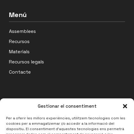
Menú
Assemblees
Recursos
Materials
Recursos legals
Contacte
Actualitat
Gestionar el consentiment
Acta Assemblea Coordinadora 07/07/26
Per a oferir les millors experiències, utilitzem tecnologies com les
cookies per a emmagatzemar i/o accedir a la informació del
14 julio, 2026
dispositiu. El consentiment d'aquestes tecnologies ens permetrà