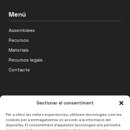
Menú
Assemblees
Recursos
Materials
Recursos legals
Contacte
Actualitat
Gestionar el consentiment
Acta Assemblea Coordinadora 07/07/26
Per a oferir les millors experiències, utilitzem tecnologies com les
cookies per a emmagatzemar i/o accedir a la informació del
14 julio, 2026
dispositiu. El consentiment d'aquestes tecnologies ens permetrà