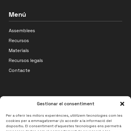
Menú
Assemblees
Recursos
Materials
Recursos legals
Contacte
Actualitat
Gestionar el consentiment
Acta Assemblea Coordinadora 07/07/26
Per a oferir les millors experiències, utilitzem tecnologies com les
cookies per a emmagatzemar i/o accedir a la informació del
14 julio, 2026
dispositiu. El consentiment d'aquestes tecnologies ens permetrà