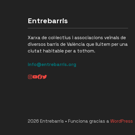
Entrebarris
Xarxa de col·lectius i associacions veïnals de
diversos barris de València que lluitem per una
ciutat habitable per a tothom.
info@entrebarris.org
2026 Entrebarris • Funciona gracias a
WordPress