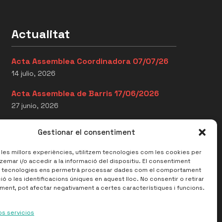
Actualitat
Acta Assemblea Coordinadora 07/07/26
14 julio, 2026
Acta Assemblea de Barris 17/06/2026
27 junio, 2026
Acta Assemblea Coordinadora
Gestionar el consentiment
16/06/2026
27 junio, 2026
r les millors experiències, utilitzem tecnologies com les cookies per
mar i/o accedir a la informació del dispositiu. El consentiment
 tecnologies ens permetrà processar dades com el comportament
ó o les identificacions úniques en aquest lloc. No consentir o retirar
ment, pot afectar negativament a certes característiques i funcions.
Avís legal
Política de privacitat
Política de Cookies
os servicios