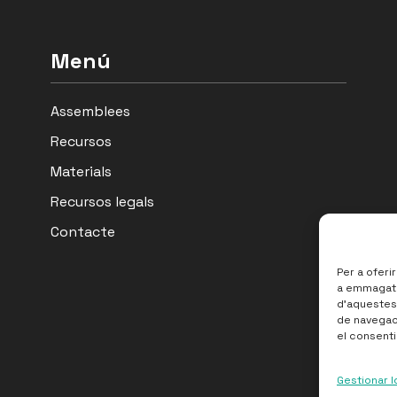
Menú
Assemblees
Recursos
Materials
Recursos legals
Contacte
Per a oferi
a emmagatze
d'aquestes
de navegaci
el consenti
Gestionar l