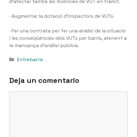
d’afectar també les llicències de VUT en tràmit.
· Augmentar la dotació d’inspectors de VUTs.
· Fer una contrata per fer una anàlisi de la situació
i les conseqüències dels VUTs per barris, atenent a
la mancança d’anàlisi pública.
Categorías
Entrebarris
Deja un comentario
Comentario