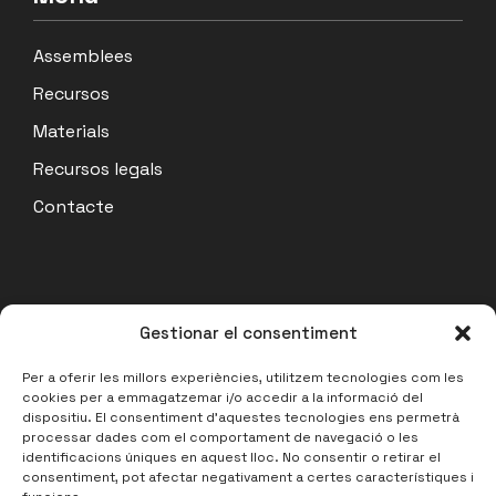
Assemblees
Recursos
Materials
Recursos legals
Contacte
Actualitat
Gestionar el consentiment
Acta Assemblea Coordinadora 07/07/26
Per a oferir les millors experiències, utilitzem tecnologies com les
14 julio, 2026
cookies per a emmagatzemar i/o accedir a la informació del
dispositiu. El consentiment d'aquestes tecnologies ens permetrà
processar dades com el comportament de navegació o les
Acta Assemblea de Barris 17/06/2026
identificacions úniques en aquest lloc. No consentir o retirar el
27 junio, 2026
consentiment, pot afectar negativament a certes característiques i